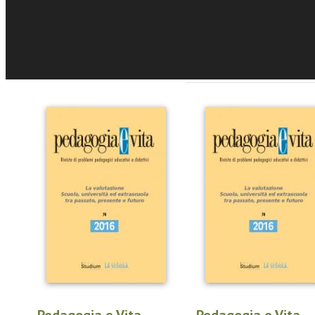
Eventi e News
Sfoglia online
Recensioni e Ras
Pedagogia e Vita -
Pedagogia e Vita -