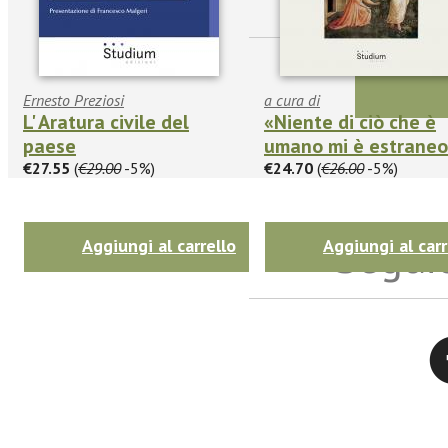
Ernesto Preziosi
a cura di
L' Aratura civile del
«Niente di ciò che è
paese
umano mi è estrane
€27.55
(
€29.00
-5%)
€24.70
(
€26.00
-5%)
Seguic
Aggiungi al carrello
Aggiungi al carr
Twitter