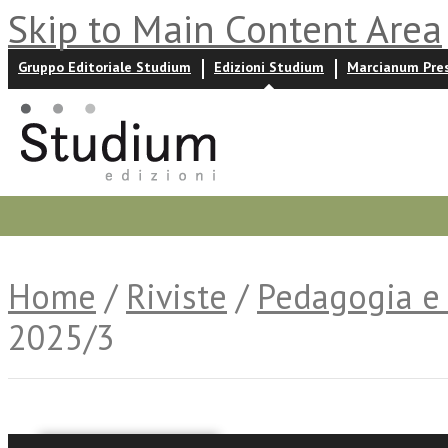
Skip to Main Content Area
Gruppo Editoriale Studium
Edizioni Studium
Marcianum Pre
Promozioni
Prossime uscite
Autori
News ed event
Home
/
Riviste
/
Pedagogia e 
2025/3