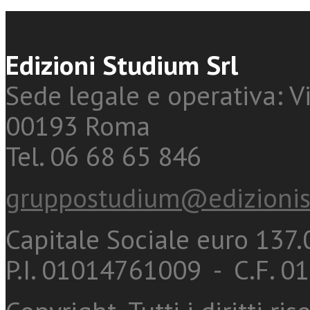
Edizioni Studium Srl
Sede legale e operativa: Vi
00193 Roma
Tel. 06 68 65 846
gruppostudium@edizionis
Capitale Sociale euro 137.0
P.I. 01014761009 - C.F. 