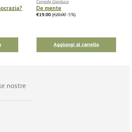
Corrado Gianluca
mocrazia?
De mente
€19.00
(
€20.00
-5%)
o
Aggiungi al carrello
le nostre