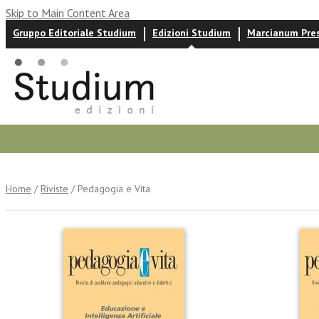
Skip to Main Content Area
Gruppo Editoriale Studium
Edizioni Studium
Marcianum Pre
Autori
News ed eventi
Recensioni
Home
/
Riviste
/ Pedagogia e Vita