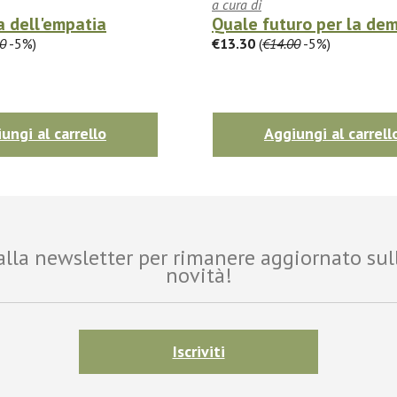
a cura di
a dell'empatia
Quale futuro per la de
0
-5%)
€13.30
(
€14.00
-5%)
ungi al carrello
Aggiungi al carrell
i alla newsletter per rimanere aggiornato sul
novità!
Iscriviti