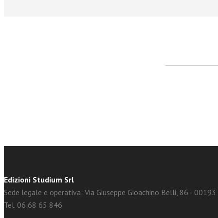
facebook
Twitter
Edizioni Studium Srl
Sede legale e operativa: Via Giuseppe Gioachino Belli, 86 - 0019
Tel. 06 68 65 846