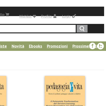
llo
Wishlist
Profilo
Login
iste
Novità
Ebooks
Promozioni
Prossime uscite