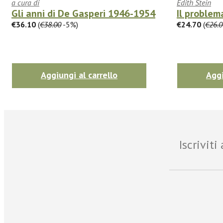
a cura di
Edith Stein
Gli anni di De Gasperi 1946-1954
Il problem
€36.10
(
€38.00
-5%)
€24.70
(
€26.0
Aggiungi al carrello
Aggi
Iscrivit