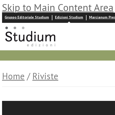
Skip to Main Content Area
Gruppo Editoriale Studium
Edizioni Studium
Marcianum Pre
Promozioni
Prossime uscite
Autori
News ed event
Home
/
Riviste