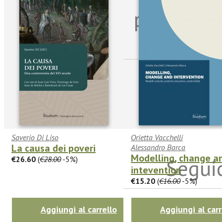
per riman
sulle n
Saverio Di Liso
Orietta Vacchelli
La causa dei poveri
Alessandro Barca
Modelling, change a
€26.60
(
€28.00
-5%)
Seguic
intevention
€15.20
(
€16.00
-5%)
Aggiungi al carrello
Aggiungi al carr
Twitter