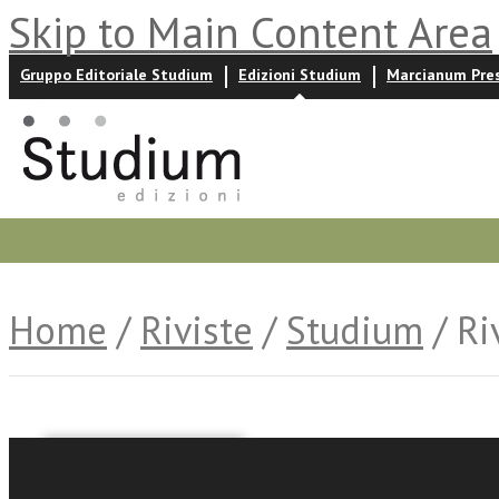
Skip to Main Content Area
Gruppo Editoriale Studium
Edizioni Studium
Marcianum Pre
Promozioni
Prossime uscite
Autori
News ed event
Home
/
Riviste
/
Studium
/ Ri