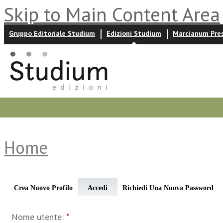
Skip to Main Content Area
Gruppo Editoriale Studium
Edizioni Studium
Marcianum Pre
Promozioni
Prossime uscite
Autori
News ed event
Home
Crea Nuovo Profilo
Accedi
Richiedi Una Nuova Password
Nome utente:
*