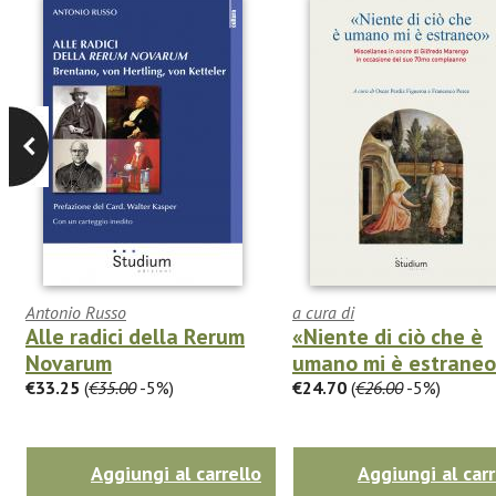
Antonio Russo
a cura di
Alle radici della Rerum
«Niente di ciò che è
Novarum
umano mi è estrane
€33.25
(
€35.00
-5%)
€24.70
(
€26.00
-5%)
Aggiungi al carrello
Aggiungi al carr