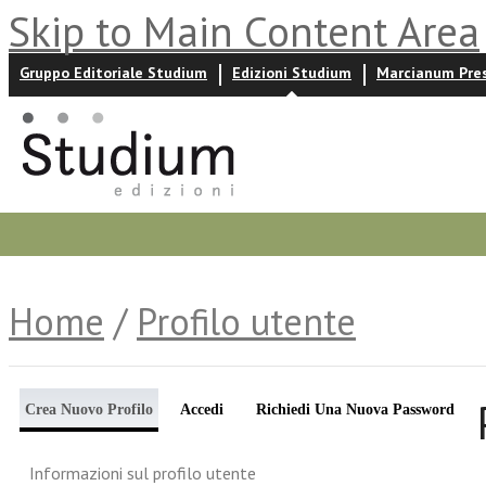
Skip to Main Content Area
Gruppo Editoriale Studium
Edizioni Studium
Marcianum Pre
Promozioni
Prossime uscite
Autori
News ed event
Home
/
Profilo utente
Crea Nuovo Profilo
Accedi
Richiedi Una Nuova Password
Informazioni sul profilo utente