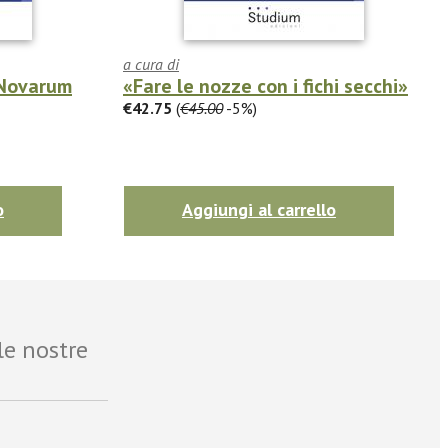
a cura di
 Novarum
«Fare le nozze con i fichi secchi»
€42.75
(
€45.00
-5%)
o
Aggiungi al carrello
le nostre