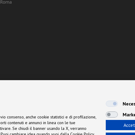
3 Roma
Neces
Mark
vio consenso, anche cookie statistici e di profilazione,
orti contenuti e annunci in linea con le tue
Accet
 attivare. Se chiudi il banner usando la X, verranno
ne. Puoi cambiare idea quando vuoi dalla Cookie Policy.