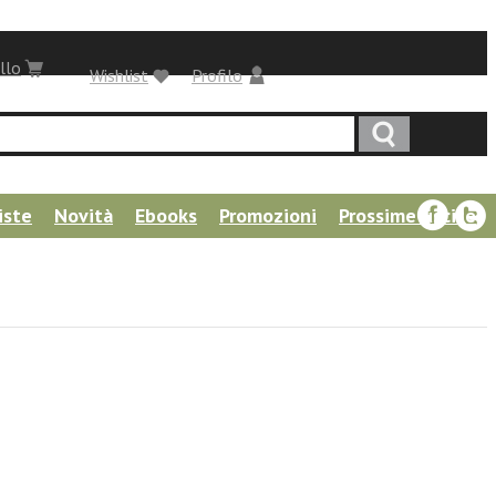
llo
Wishlist
Profilo
iste
Novità
Ebooks
Promozioni
Prossime uscite