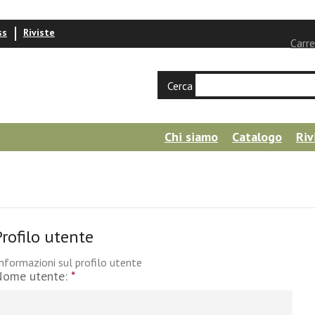
ss
Riviste
Carre
Cerca
Chi siamo
Catalogo
Riv
Profilo utente
nformazioni sul profilo utente
Nome utente:
*