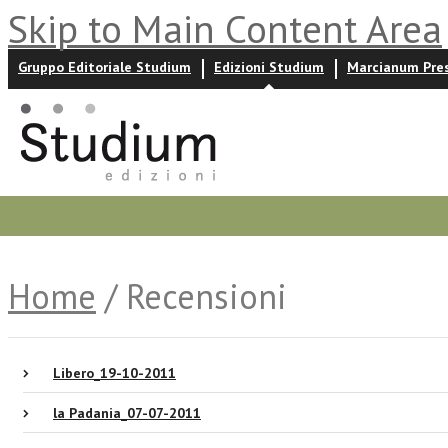
Skip to Main Content Area
Gruppo Editoriale Studium
Edizioni Studium
Marcianum Pre
Promozioni
Prossime uscite
Autori
News ed event
Home
/ Recensioni
Libero_19-10-2011
la Padania_07-07-2011