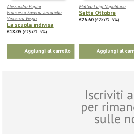
Alessandro Papini
Matteo Luigi Napolitano
Sette Ottobre
Francesco Saverio Tortoriello
Vincenzo Vespri
€26.60
(
€28.00
-5%)
La scuola indivisa
€18.05
(
€19.00
-5%)
Aggiungi al carrello
Aggiungi al carr
Iscriviti
per riman
sulle n