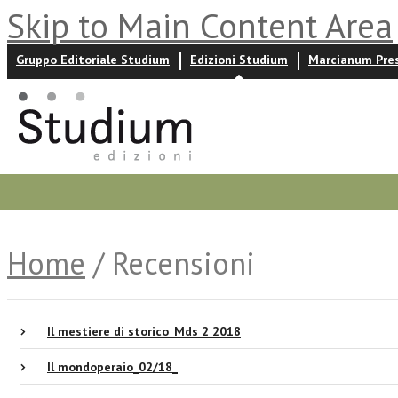
Skip to Main Content Area
Gruppo Editoriale Studium
Edizioni Studium
Marcianum Pre
Promozioni
Prossime uscite
Autori
News ed event
Home
/ Recensioni
Il mestiere di storico_Mds 2 2018
Il mondoperaio_02/18_