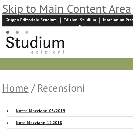
Skip to Main Content Area
Gruppo Editoriale Studium
Edizioni Studium
Marcianum Pre
Promozioni
Prossime uscite
Autori
News ed event
Home
/ Recensioni
Notte Mazziane_03/2019
Note Mazziane_12.2018