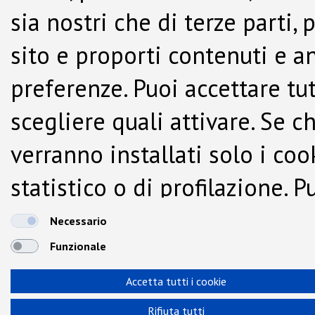
sia nostri che di terze parti,
sito e proporti contenuti e a
preferenze. Puoi accettare tutti
scegliere quali attivare. Se c
verranno installati solo i co
statistico o di profilazione.
dalla Cookie Policy.
Necessario
Funzionale
Accetta tutti i cookie
Rifiuta tutti