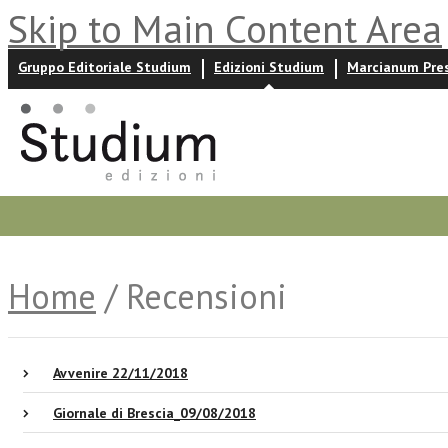
Skip to Main Content Area
Gruppo Editoriale Studium
Edizioni Studium
Marcianum Pre
Promozioni
Prossime uscite
Autori
News ed event
Home
/ Recensioni
Avvenire 22/11/2018
Giornale di Brescia_09/08/2018