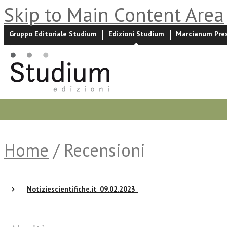
Skip to Main Content Area
Gruppo Editoriale Studium
Edizioni Studium
Marcianum Pre
Promozioni
Prossime uscite
Autori
News ed event
Home
/ Recensioni
Notiziescientifiche.it_09.02.2023_