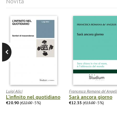
Novità
Luigi Alici
Francesca Romana de' Angeli
L'infinito nel quotidiano
Sarà ancora giorno
€20.90
(
€22.00
-5%)
€12.35
(
€13.00
-5%)