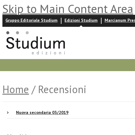
Skip to Main Content Area
Gruppo Editoriale Studium
Edizioni Studium
Marcianum Pre
Promozioni
Prossime uscite
Autori
News ed event
Home
/ Recensioni
Nuova secondaria 03/2019