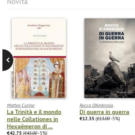
Novità
Matteo Curina
Rocco D'Ambrosio
La Trinità e il mondo
Di guerra in guerra
nelle Collationes in
€12.35
(
€13.00
-5%)
Hexaëmeron di ...
€42.75
(
€45.00
-5%)