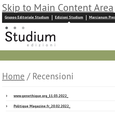
Skip to Main Content Area
Gruppo Editoriale Studium
Edizioni Studium
Marcianum Pre
Promozioni
Prossime uscite
Autori
News ed event
Home
/ Recensioni
www.genethique.org_11.03.2022_
Politique Magazine.fr_20.02.2022_