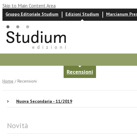
Skip to Main Content Area
Gruppo Editoriale Studium
Edizioni Studium
Marcianum Pre
Autori
News ed eventi
Recensioni
Home
/ Recensioni
Nuova Secondaria - 11/2019
Novità