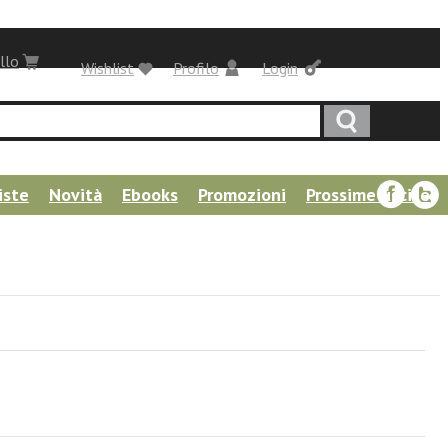
llo
Wishlist
Profilo
Login
iste
Novità
Ebooks
Promozioni
Prossime uscite