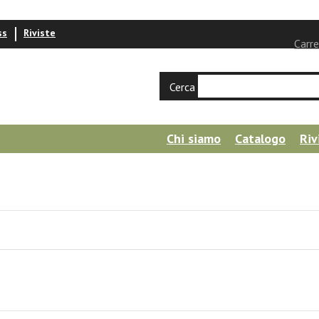
ss
Riviste
Carre
Cerca
Chi siamo
Catalogo
Riv