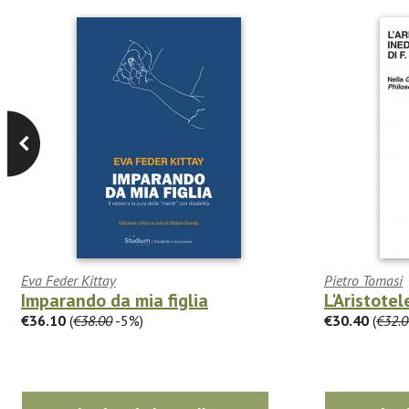
Eva Feder Kittay
Pietro Tomasi
Imparando da mia figlia
L'Aristotel
€36.10
(
€38.00
-5%)
€30.40
(
€32.0