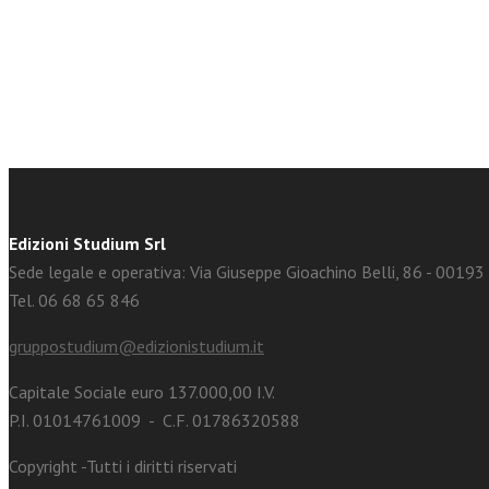
facebook
Twitter
Edizioni Studium Srl
Sede legale e operativa: Via Giuseppe Gioachino Belli, 86 - 0019
Tel. 06 68 65 846
gruppostudium@edizionistudium.it
Capitale Sociale euro 137.000,00 I.V.
P.I. 01014761009 - C.F. 01786320588
Copyright -Tutti i diritti riservati