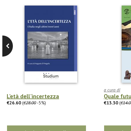
a cura di
L'età dell'incertezza
Quale futu
€26.60
(
€28.00
-5%)
€13.30
(
€14.0