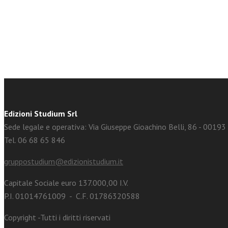
facebook
Twitter
Edizioni Studium Srl
Sede legale e operativa: Via Giuseppe Gioachino Belli, 86 - 0019
Tel. 06 68 65 846
gruppostudium@edizionistudium.it
Capitale Sociale euro 137.000,00 I.V.
P.I. 01014761009 - C.F. 01786320588
Copyright -Tutti i diritti riservati