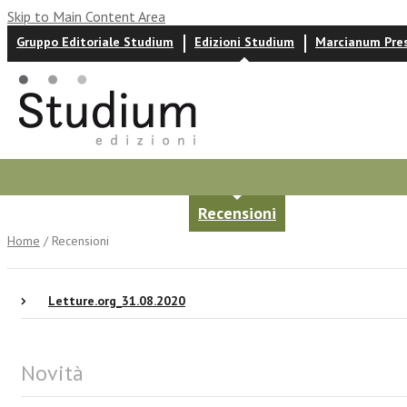
Skip to Main Content Area
Gruppo Editoriale Studium
Edizioni Studium
Marcianum Pre
Autori
News ed eventi
Recensioni
Home
/ Recensioni
Letture.org_31.08.2020
Novità