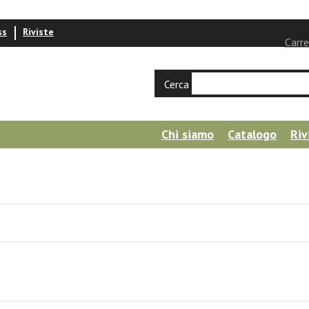
ss
Riviste
Carre
Cerca
Chi siamo
Catalogo
Riv