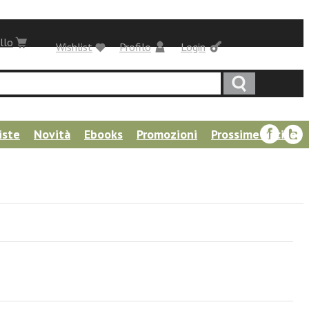
llo
Wishlist
Profilo
Login
iste
Novità
Ebooks
Promozioni
Prossime uscite