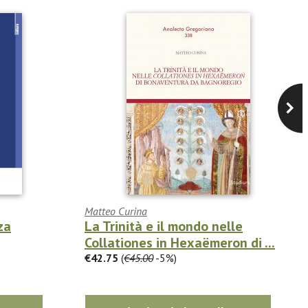
Matteo Curina
za
La Trinità e il mondo nelle
Collationes in Hexaëmeron di ...
€42.75
(
€45.00
-5%)