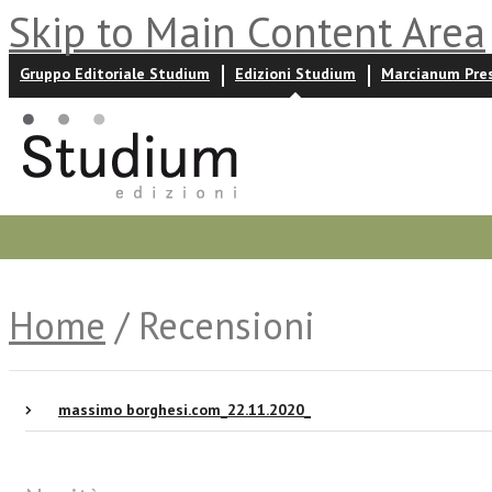
Skip to Main Content Area
Gruppo Editoriale Studium
Edizioni Studium
Marcianum Pre
Promozioni
Prossime uscite
Autori
News ed event
Home
/ Recensioni
massimo borghesi.com_22.11.2020_