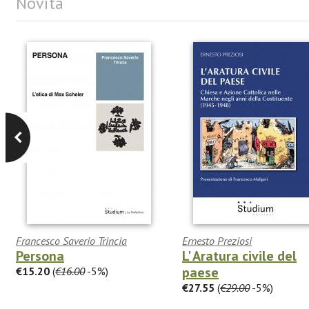
Novità
Francesco Saverio Trincia
Ernesto Preziosi
Persona
L' Aratura civile del
paese
€15.20
(
€16.00
-5%)
€27.55
(
€29.00
-5%)