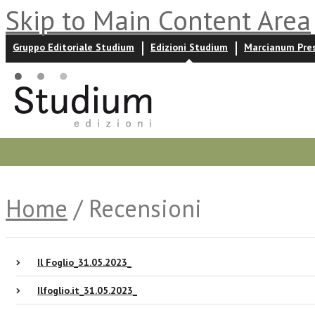
Skip to Main Content Area
Gruppo Editoriale Studium
Edizioni Studium
Marcianum Pre
Promozioni
Prossime uscite
Autori
News ed event
Home
/ Recensioni
Il Foglio_31.05.2023_
Ilfoglio.it_31.05.2023_