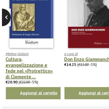
Matteo Galloni
a cura di
Cultura,
Don Enzo Giammanch
evangelizzazione e
€14.25
(
€15.00
-5%)
fede nel «Protrettico»
di Clemente ...
€20.90
(
€22.00
-5%)
Aggiungi al carrello
Aggiungi al carr