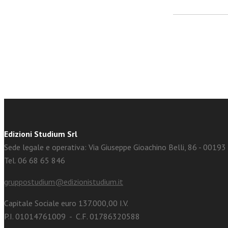
facebook
Twitter
Edizioni Studium Srl
Sede legale e operativa: Via Giuseppe Gioachino Belli, 86 - 0019
Tel. 06 68 65 846
gruppostudium@edizionistudium.it
Capitale Sociale euro 137.000,00 I.V.
P.I. 01014761009 - C.F. 01786320588