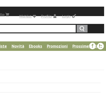
llo
Wishlist
Profilo
Login
iste
Novità
Ebooks
Promozioni
Prossime uscite