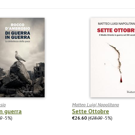
sio
Matteo Luigi Napolitano
in guerra
Sette Ottobre
0
-5%)
€26.60
(
€28.00
-5%)