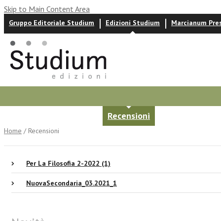
Skip to Main Content Area
Gruppo Editoriale Studium
Edizioni Studium
Marcianum Pre
Autori
News ed eventi
Recensioni
Home
/ Recensioni
Per La Filosofia 2-2022 (1)
NuovaSecondaria_03.2021_1