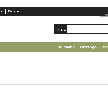
ss
Riviste
Carre
Cerca
Chi siamo
Catalogo
Riv