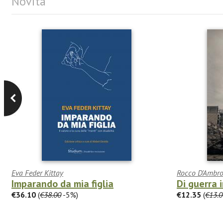
Novità
Eva Feder Kittay
Rocco D'Ambro
Imparando da mia figlia
Di guerra 
€36.10
(
€38.00
-5%)
€12.35
(
€13.0