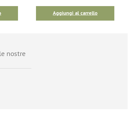
o
Aggiungi al carrello
le nostre