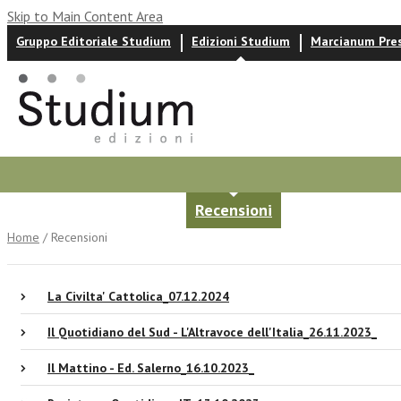
Skip to Main Content Area
Gruppo Editoriale Studium
Edizioni Studium
Marcianum Pre
Autori
News ed eventi
Recensioni
Home
/ Recensioni
La Civilta' Cattolica_07.12.2024
Il Quotidiano del Sud - L'Altravoce dell'Italia_26.11.2023_
Il Mattino - Ed. Salerno_16.10.2023_