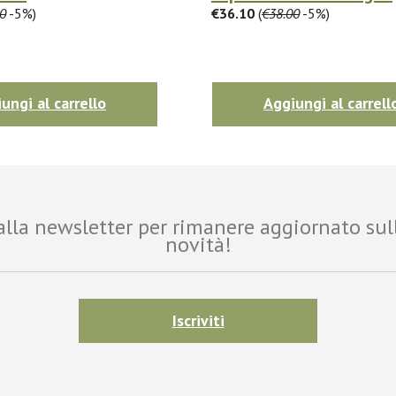
0
-5%)
€36.10
(
€38.00
-5%)
ungi al carrello
Aggiungi al carrell
i alla newsletter per rimanere aggiornato sul
novità!
Iscriviti