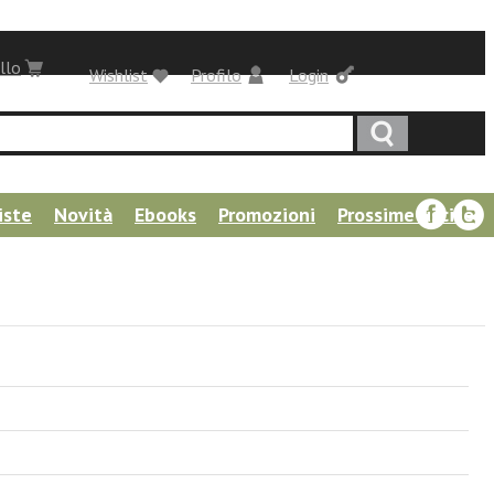
llo
Wishlist
Profilo
Login
iste
Novità
Ebooks
Promozioni
Prossime uscite