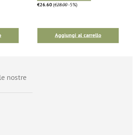
€26.60
(
€28.00
-5%)
o
Aggiungi al carrello
le nostre