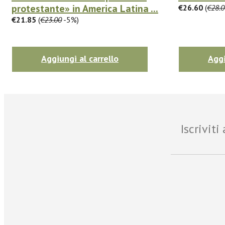
protestante» in America Latina ...
€26.60
(
€28.0
€21.85
(
€23.00
-5%)
Aggiungi al carrello
Aggi
Iscrivit