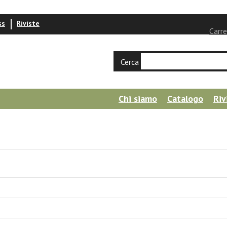
ss
Riviste
Carre
Cerca
Chi siamo
Catalogo
Riv