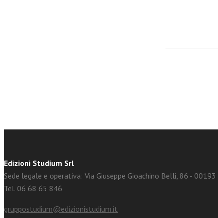
facebook
Twitter
Edizioni Studium Srl
Sede legale e operativa: Via Giuseppe Gioachino Belli, 86 - 0019
Tel. 06 68 65 846
gruppostudium@edizionistudium.it