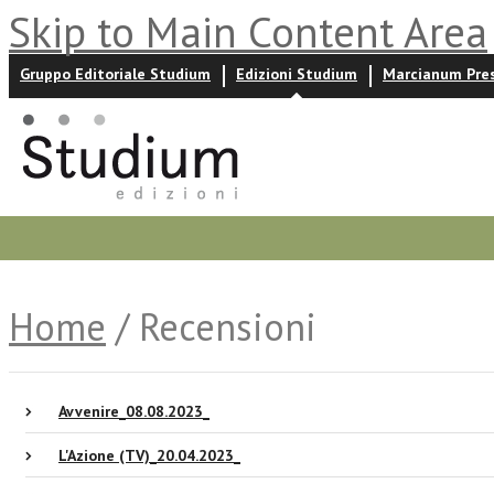
Skip to Main Content Area
Gruppo Editoriale Studium
Edizioni Studium
Marcianum Pre
Promozioni
Prossime uscite
Autori
News ed event
Home
/ Recensioni
Avvenire_08.08.2023_
L'Azione (TV)_20.04.2023_