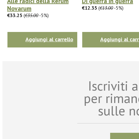
Alle radici della Rerum
Di guerra in guerra
Novarum
€12.35
(
€13.00
-5%)
€33.25
(
€35.00
-5%)
Aggiungi al carrello
Aggiungi al carr
Iscriviti
per riman
sulle n