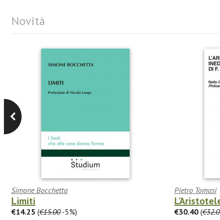
Novità
Simone Bocchetta
Pietro Tomasi
Limiti
L'Aristotel
€14.25
(
€15.00
-5%)
€30.40
(
€32.0