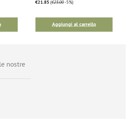
€21.85
(
€23.00
-5%)
o
Aggiungi al carrello
le nostre