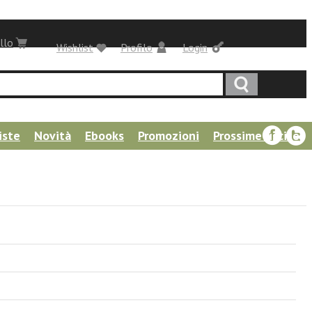
llo
Wishlist
Profilo
Login
iste
Novità
Ebooks
Promozioni
Prossime uscite