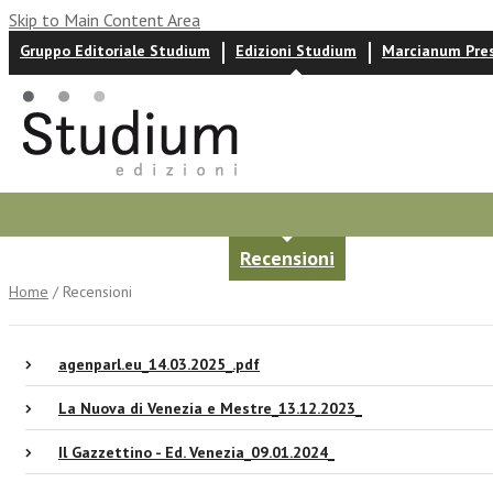
Skip to Main Content Area
Gruppo Editoriale Studium
Edizioni Studium
Marcianum Pre
Autori
News ed eventi
Recensioni
Home
/ Recensioni
agenparl.eu_14.03.2025_.pdf
La Nuova di Venezia e Mestre_13.12.2023_
Il Gazzettino - Ed. Venezia_09.01.2024_