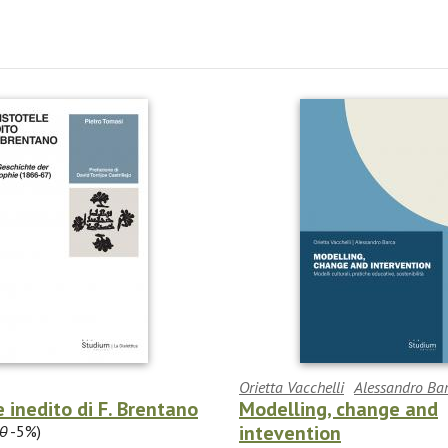
Orietta Vacchelli
Alessandro Ba
e inedito di F. Brentano
Modelling, change and
intevention
0
-5%)