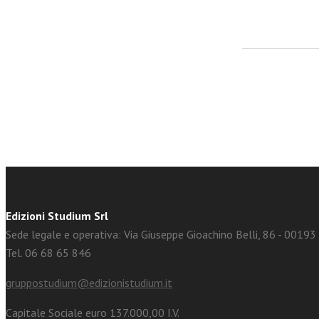
facebook
Twitter
Edizioni Studium Srl
Sede legale e operativa: Via Giuseppe Gioachino Belli, 86 - 0019
Tel. 06 68 65 846
gruppostudium@edizionistudium.it
Capitale Sociale euro 137.000,00 I.V.