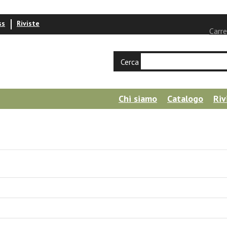
ss
Riviste
Carre
Cerca
Chi siamo
Catalogo
Riv