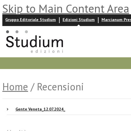
Skip to Main Content Area
Gruppo Editoriale Studium
Edizioni Studium
Marcianum Pre
Promozioni
Prossime uscite
Autori
News ed event
Home
/ Recensioni
Gente Veneta_12.07.2024_