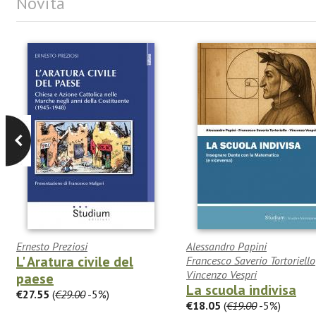
Novità
Ernesto Preziosi
Alessandro Papini
L' Aratura civile del
Francesco Saverio Tortoriello
Vincenzo Vespri
paese
La scuola indivisa
€27.55
(
€29.00
-5%)
€18.05
(
€19.00
-5%)