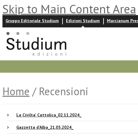
Skip to Main Content Area
Gruppo Editoriale Studium
Edizioni Studium
Marcianum Pre
Promozioni
Prossime uscite
Autori
News ed event
Home
/ Recensioni
La Civilta' Cattolica_02.11.2024_
Gazzetta d'Alba_21.05.2024_