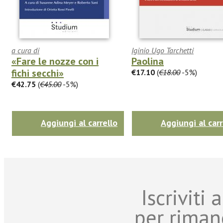
a cura di
Iginio Ugo Tarchetti
«Fare le nozze con i
Paolina
fichi secchi»
€17.10
(
€18.00
-5%)
€42.75
(
€45.00
-5%)
Aggiungi al carrello
Aggiungi al carr
Iscriviti
per riman