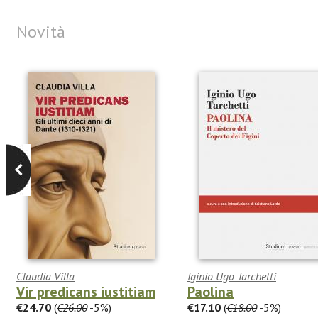
Novità
Claudia Villa
Iginio Ugo Tarchetti
Vir predicans iustitiam
Paolina
€24.70
(
€26.00
-5%)
€17.10
(
€18.00
-5%)