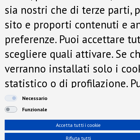
sia nostri che di terze parti,
sito e proporti contenuti e a
preferenze. Puoi accettare tutti
scegliere quali attivare. Se c
verranno installati solo i co
statistico o di profilazione.
dalla Cookie Policy.
Necessario
Funzionale
Accetta tutti i cookie
Rifiuta tutti