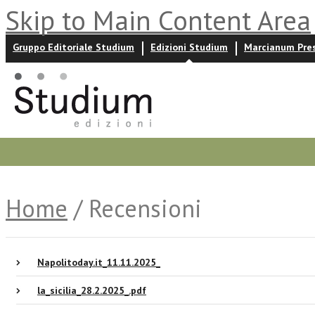
Skip to Main Content Area
Gruppo Editoriale Studium
Edizioni Studium
Marcianum Pre
Promozioni
Prossime uscite
Autori
News ed event
Home
/ Recensioni
Napolitoday.it_11.11.2025_
la_sicilia_28.2.2025_.pdf