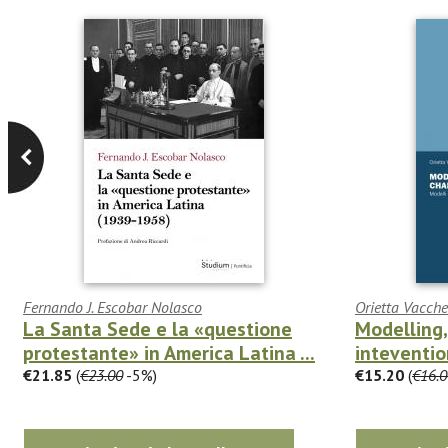
Fernando J. Escobar Nolasco
Orietta Vacchel
La Santa Sede e la «questione
Modelling
protestante» in America Latina ...
inteventio
€21.85
(
€23.00
-5%)
€15.20
(
€16.0