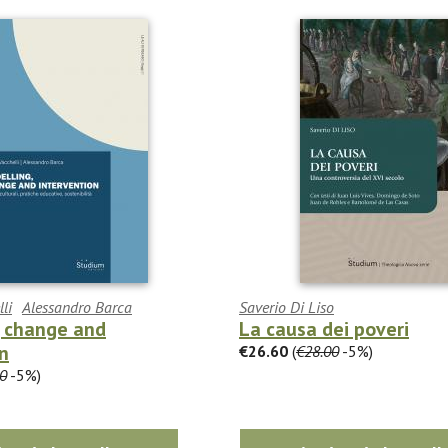
li
Alessandro Barca
Saverio Di Liso
, change and
La causa dei poveri
n
€26.60
(
€28.00
-5%)
0
-5%)