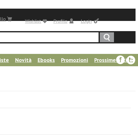
llo
Wishlist
Profilo
Login
iste
Novità
Ebooks
Promozioni
Prossime uscite