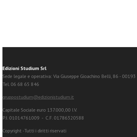
facebook
Twitter
Edizioni Studium Srl
Sede legale e operativa: Via Giuseppe Gioachino Belli, 86 - 0019
Tel. 06 68 65 846
gruppostudium@edizionistudium.it
Capitale Sociale euro 137.000,00 I.V.
P.I. 01014761009 - C.F. 01786320588
Copyright -Tutti i diritti riservati