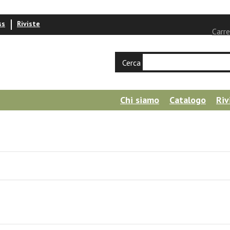
ss
Riviste
Carre
Cerca
Chi siamo
Catalogo
Riv