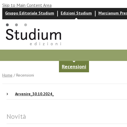
Skip to Main Content Area
Gruppo Editoriale Studium
Edizioni Studium
Marcianum Pre
Autori
News ed eventi
Recensioni
Home
/ Recensioni
Avvenire_30.10.2024_
Novità