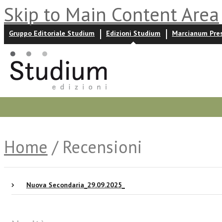
Skip to Main Content Area
Gruppo Editoriale Studium
Edizioni Studium
Marcianum Pre
Promozioni
Prossime uscite
Autori
News ed event
Home
/ Recensioni
Nuova Secondaria_29.09.2025_