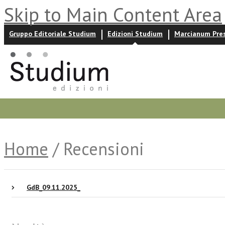
Skip to Main Content Area
Gruppo Editoriale Studium
Edizioni Studium
Marcianum Pre
Promozioni
Prossime uscite
Autori
News ed event
Home
/ Recensioni
GdB_09.11.2025_