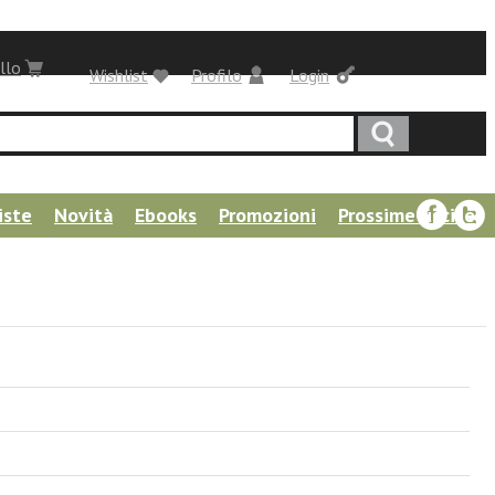
llo
Wishlist
Profilo
Login
iste
Novità
Ebooks
Promozioni
Prossime uscite