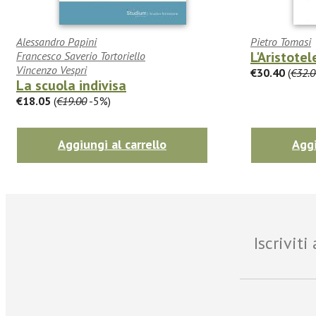
Alessandro Papini
Pietro Tomasi
L'Aristotel
Francesco Saverio Tortoriello
Vincenzo Vespri
€30.40
(
€32.0
La scuola indivisa
€18.05
(
€19.00
-5%)
Aggiungi al carrello
Aggi
Iscrivit