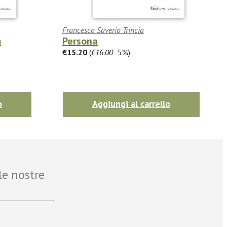
Francesco Saverio Trincia
m
Persona
€15.20
(
€16.00
-5%)
o
Aggiungi al carrello
le nostre