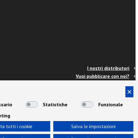
I nostri distributori
Vuoi pubblicare con noi?
Contatti
Info e spedizioni
Termini e condizioni
sario
Statistiche
Funzionale
Cookies
eting
Privacy
Area Docenti
ta tutti i cookie
Salva le impostazioni
Newsletter