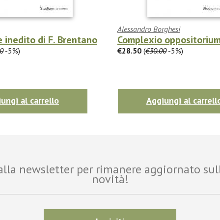
Alessandro Borghesi
e inedito di F. Brentano
Complexio oppositoriu
0
-5%)
€28.50
(
€30.00
-5%)
ungi al carrello
Aggiungi al carrell
i alla newsletter per rimanere aggiornato sul
novità!