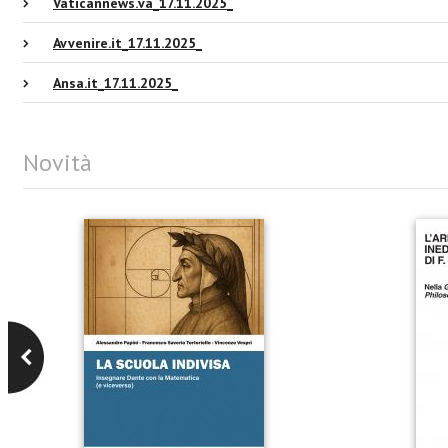
Vaticannews.va_17.11.2025_
Avvenire.it_17.11.2025_
Ansa.it_17.11.2025_
Novità