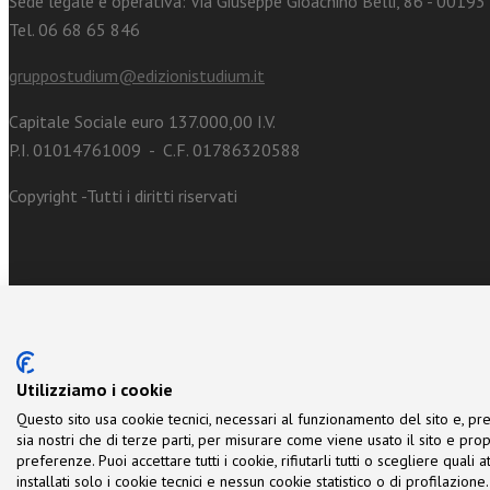
Sede legale e operativa: Via Giuseppe Gioachino Belli, 86 - 0019
Tel. 06 68 65 846
gruppostudium@edizionistudium.it
Capitale Sociale euro 137.000,00 I.V.
P.I. 01014761009 - C.F. 01786320588
Copyright -Tutti i diritti riservati
Utilizziamo i cookie
Questo sito usa cookie tecnici, necessari al funzionamento del sito e, pre
sia nostri che di terze parti, per misurare come viene usato il sito e prop
preferenze. Puoi accettare tutti i cookie, rifiutarli tutti o scegliere quali
installati solo i cookie tecnici e nessun cookie statistico o di profilazio