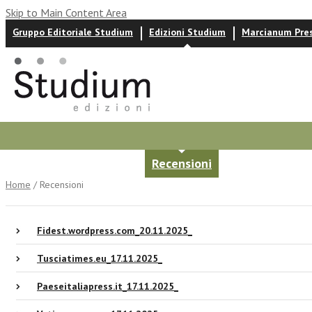
Skip to Main Content Area
Gruppo Editoriale Studium
Edizioni Studium
Marcianum Pre
Autori
News ed eventi
Recensioni
Home
/ Recensioni
Fidest.wordpress.com_20.11.2025_
Tusciatimes.eu_17.11.2025_
Paeseitaliapress.it_17.11.2025_