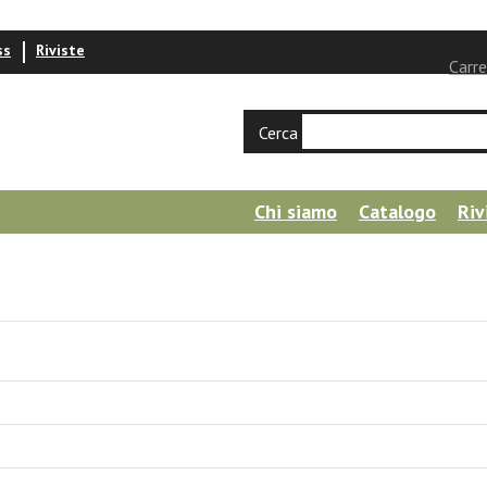
ss
Riviste
Carre
Cerca
Chi siamo
Catalogo
Riv