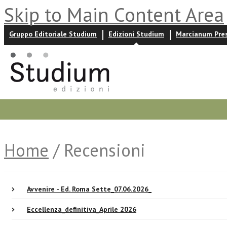
Skip to Main Content Area
Gruppo Editoriale Studium
Edizioni Studium
Marcianum Pre
Promozioni
Prossime uscite
Autori
News ed event
Home
/ Recensioni
Avvenire - Ed. Roma Sette_07.06.2026_
Eccellenza_definitiva_Aprile 2026