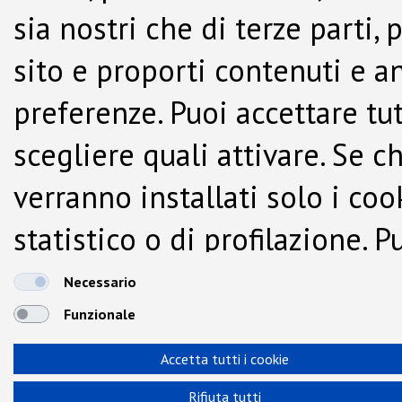
sia nostri che di terze parti,
sito e proporti contenuti e a
preferenze. Puoi accettare tutti
scegliere quali attivare. Se c
verranno installati solo i co
statistico o di profilazione.
dalla Cookie Policy.
Necessario
Funzionale
Accetta tutti i cookie
Rifiuta tutti