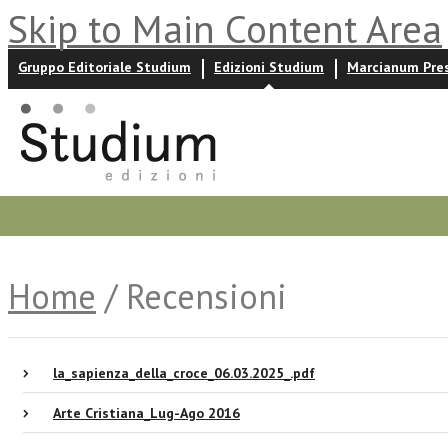
Skip to Main Content Area
Gruppo Editoriale Studium
Edizioni Studium
Marcianum Pre
Promozioni
Prossime uscite
Autori
News ed event
Home
/ Recensioni
la_sapienza_della_croce_06.03.2025_.pdf
Arte Cristiana_Lug-Ago 2016