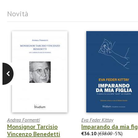
Novità
Andrea Formenti
Eva Feder Kittay
Monsignor Tarcisio
Imparando da mia fig
Vincenzo Benedetti
€36.10
(
€38.00
-5%)