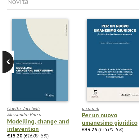
Novità
Orietta Vacchelli
a cura di
Per un nuovo
Alessandro Barca
Modelling, change and
umanesimo giuridico
intevention
€33.25
(
€35.00
-5%)
€15.20
(
€16.00
-5%)