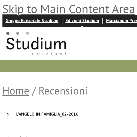
Skip to Main Content Area
Gruppo Editoriale Studium
Edizioni Studium
Marcianum Pre
Promozioni
Prossime uscite
Autori
News ed event
Home
/ Recensioni
L'ANGELO IN FAMIGLIA_02-2016