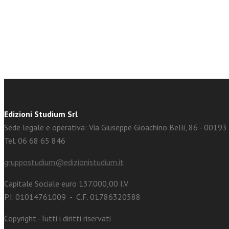
facebook
Twitter
Edizioni Studium Srl
Sede legale e operativa: Via Giuseppe Gioachino Belli, 86 - 0019
Tel. 06 68 65 846
gruppostudium@edizionistudium.it
Capitale Sociale euro 137.000,00 I.V.
P.I. 01014761009 - C.F. 01786320588
Copyright -Tutti i diritti riservati