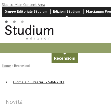
Skip to Main Content Area
Gruppo Editoriale Studium
Edizioni Studium
Marcianum Pre
Autori
News ed eventi
Recensioni
Home
/ Recensioni
Giornale di Brescia _26-04-2017
Novità