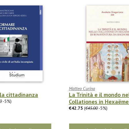
Matteo Curina
la cittadinanza
La Trinità e il mondo ne
Collationes in Hexaëmero
0
-5%)
€42.75
(
€45.00
-5%)