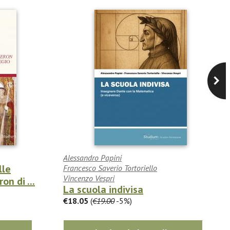
Alessandro Papini
lle
Francesco Saverio Tortoriello
Vincenzo Vespri
n di ...
La scuola indivisa
€18.05
(
€19.00
-5%)