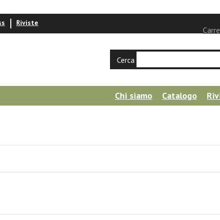
ss
Riviste
Carre
Cerca
Chi siamo
Catalogo
Riv