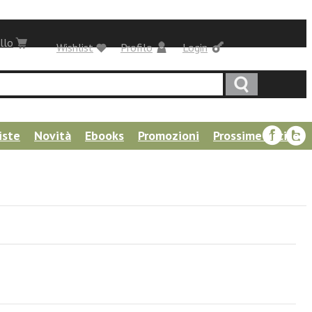
llo
Wishlist
Profilo
Login
iste
Novità
Ebooks
Promozioni
Prossime uscite