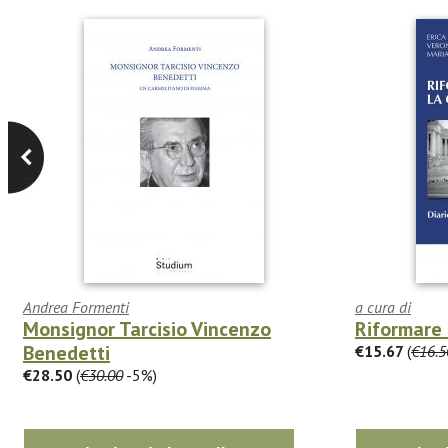
Andrea Formenti
a cura di
Monsignor Tarcisio Vincenzo
Riformare 
Benedetti
€15.67
(
€16.5
€28.50
(
€30.00
-5%)