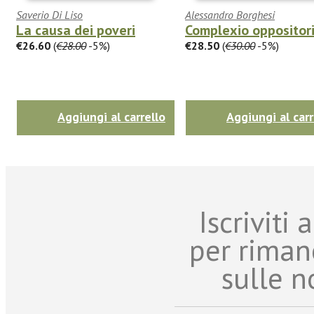
Saverio Di Liso
Alessandro Borghesi
La causa dei poveri
Complexio oppositor
€26.60
(
€28.00
-5%)
€28.50
(
€30.00
-5%)
Aggiungi al carrello
Aggiungi al carr
Iscriviti
per riman
sulle n