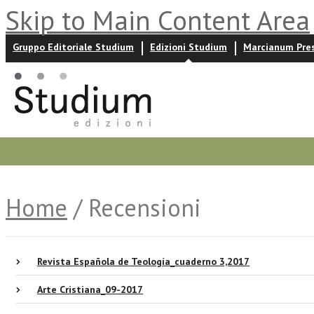
Skip to Main Content Area
Gruppo Editoriale Studium
Edizioni Studium
Marcianum Pre
Promozioni
Prossime uscite
Autori
News ed event
Home
/ Recensioni
Revista Española de Teología_cuaderno 3,2017
Arte Cristiana_09-2017