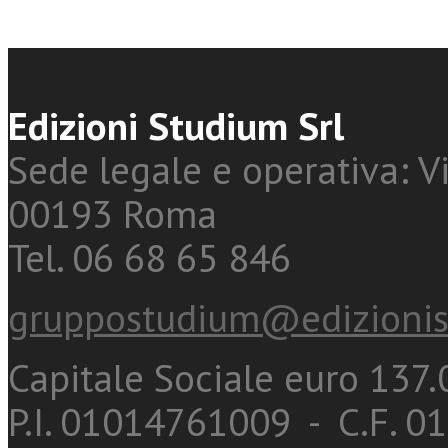
Edizioni Studium Srl
Sede legale e operativa: Vi
00193 Roma
Tel. 06 68 65 846
gruppostudium@edizionis
Capitale Sociale euro 137.0
P.I. 01014761009 - C.F. 