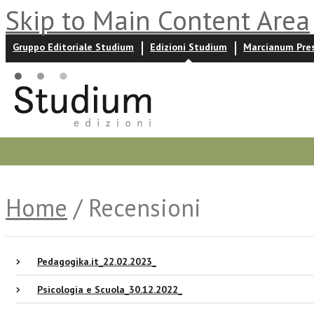
Skip to Main Content Area
Gruppo Editoriale Studium
Edizioni Studium
Marcianum Pre
Promozioni
Prossime uscite
Autori
News ed event
Home
/ Recensioni
Pedagogika.it_22.02.2023_
Psicologia e Scuola_30.12.2022_