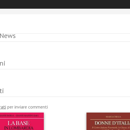
 News
ni
ti
rati
per inviare commenti