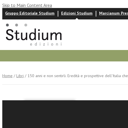
Skip to Main Content Area
Gruppo Editoriale Studium
Edizioni Studium
Marcianum Pre
Autori
News ed eventi
Recensioni
Home
/
Libri
/ 150 anni e non sentirli. Eredità e prospettive dell'Italia ch
Sara Martini
Mariarosaria P