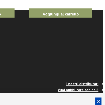
o
Aggiungi al carrello
I nostri distributori
Vuoi pubblicare con noi?
Contatti
Info e spedizioni