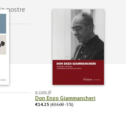
le nostre
a cura di
Don Enzo Giammancheri
€14.25
(
€15.00
-5%)