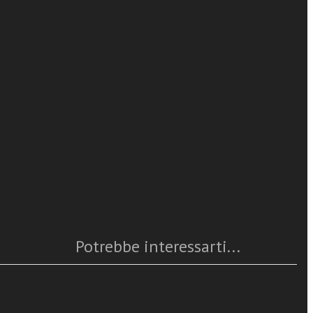
lia che
Sara Martini
so di
leggi tutto
lle
Federazione
Caratteristiche
con i
Campanini, don
Anno
: 2011
di storici,
Numero pagine
: 208
le prospettive
ISBN
: 978-88-382-4052-9
intero Paese
Questo articolo è
disponibile
rtenenza degli
deralismo tra
Potrebbe interessarti...
ione e di
mpegno le
a per guardare