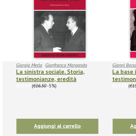
Giorgio Merlo
Gianfranco Morgando
Gianni Bors
La sinistra sociale. Storia,
La base 
testimonianze, eredità
testimon
€15.67
(
€16.50
-5%)
€14.25
(
€1
Aggiungi al carrello
Ag