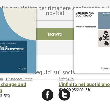
i alla newsletter per rimanere aggiornato sul
novità!
Iscriviti
Seguici sui social
li
Alessandro Barca
Luigi Alici
, change and
L'infinito nel quotidiano
n
€20.90
(
€22.00
-5%)
0
-5%)