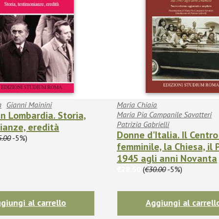
a
Gianni Mainini
Maria Chiaia
in Lombardia. Storia,
Maria Pia Campanile Savatteri
Patrizia Gabrielli
ianze, eredità
Donne d'Italia. Il Centro
5.00
-5%)
femminile, la Chiesa, il
1945 agli anni Novanta
€28.50
(
€30.00
-5%)
giungi al carrello
Aggiungi al carrell