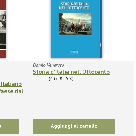
Danilo Veneruso
Storia d'Italia nell'Ottocento
€33.25
(
€35.00
-5%)
 Italiano
 Paese dal
o
Aggiungi al carrello