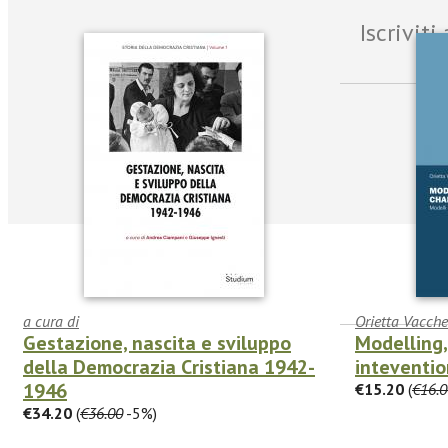
Iscrivit
a cura di
Orietta Vacchel
Gestazione, nascita e sviluppo
Modelling
della Democrazia Cristiana 1942-
inteventio
facebook
Twitter
1946
€15.20
(
€16.0
€34.20
(
€36.00
-5%)