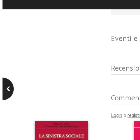
più lontano
Eventi e
Recensio
Commen
Login
o
regist