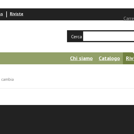
ss
Riviste
Carre
Cerca
Chi siamo
Catalogo
Riv
e cambia
etti