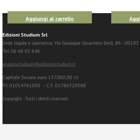
Aggiungi al carrello
Aggi
Edizioni Studium Srl
Sede legale e operativa: Via Giuseppe Gioachino Belli, 86 - 0019
Tel. 06 68 65 846
gruppostudium@edizionistudium.it
Capitale Sociale euro 137.000,00 I.V.
P.I. 01014761009 - C.F. 01786320588
Copyright -Tutti i diritti riservati