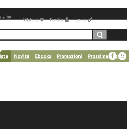
llo
Wishlist
Profilo
Login
iste
Novità
Ebooks
Promozioni
Prossime uscite