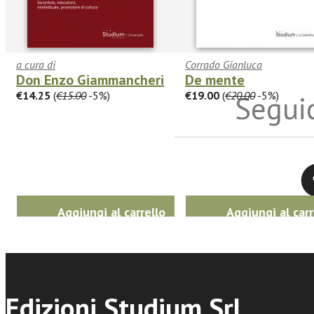
a cura di
Corrado Gianluca
Don Enzo Giammancheri
De mente
€14.25
(
€15.00
-5%)
€19.00
(
€20.00
-5%)
Seguic
Twitter
Aggiungi al carrello
Aggiungi al carr
Edizioni Studium Srl