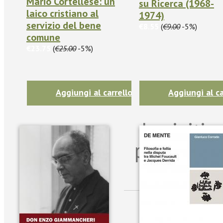
Mario Cortellese: un
su Ricerca (1968-
laico cristiano al
1974)
servizio del bene
€8.55
(
€9.00
-5%)
comune
€23.75
(
€25.00
-5%)
Aggiungi al carrello
Aggiungi al ca
Iscriviti
per riman
sulle n