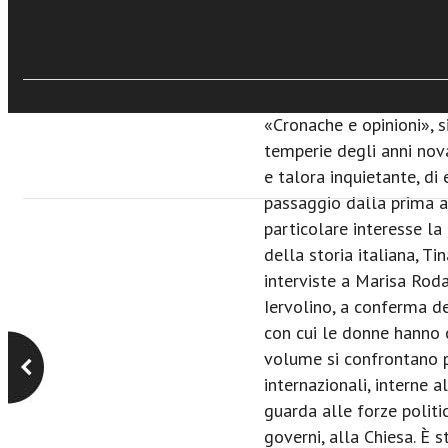
massa, decisivo per la r
l’evoluzione della cond
sviluppo della società. 
editoriali dell’autrice pu
«Cronache e opinioni», si
temperie degli anni nova
e talora inquietante, di
passaggio dalla prima a
particolare interesse l
della storia italiana, Ti
interviste a Marisa Rod
Iervolino, a conferma de
con cui le donne hanno co
volume si confrontano p
internazionali, interne a
guarda alle forze politic
governi, alla Chiesa. È s