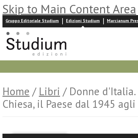
Skip to Main Content Area
Gruppo Editoriale Studium
Edizioni Studium
Marcianum Pre
Promozioni
Prossime uscite
Autori
News ed event
Home
/
Libri
/ Donne d'Italia.
Chiesa, il Paese dal 1945 agl