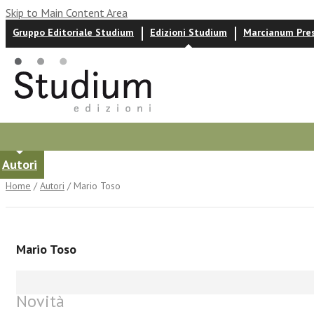
Skip to Main Content Area
Gruppo Editoriale Studium
Edizioni Studium
Marcianum Pre
Autori
News ed eventi
Recensioni
Home
/
Autori
/ Mario Toso
Mario Toso
Novità