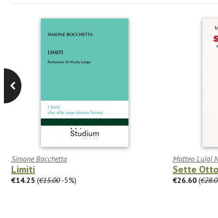
Simone Bocchetta
Matteo Luigi 
Limiti
Sette Ott
€14.25
(
€15.00
-5%)
€26.60
(
€28.0