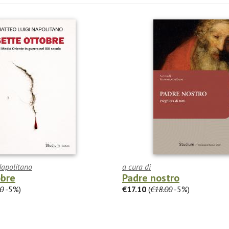
Napolitano
a cura di
obre
Padre nostro
0
-5%)
€17.10
(
€18.00
-5%)