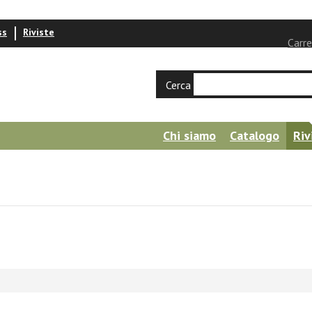
ss
Riviste
Carre
Cerca
Chi siamo
Catalogo
Riv