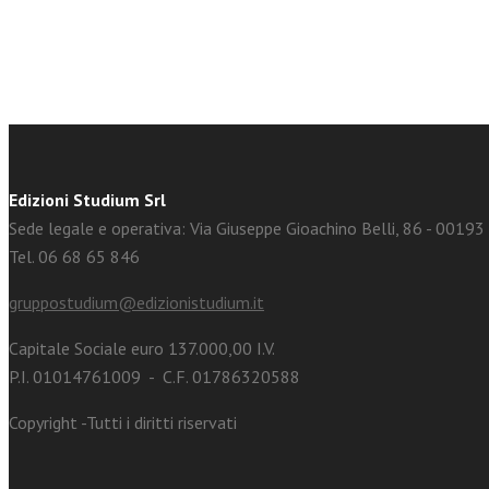
Edizioni Studium Srl
Sede legale e operativa: Via Giuseppe Gioachino Belli, 86 - 0019
Tel. 06 68 65 846
gruppostudium@edizionistudium.it
Capitale Sociale euro 137.000,00 I.V.
P.I. 01014761009 - C.F. 01786320588
Copyright -Tutti i diritti riservati