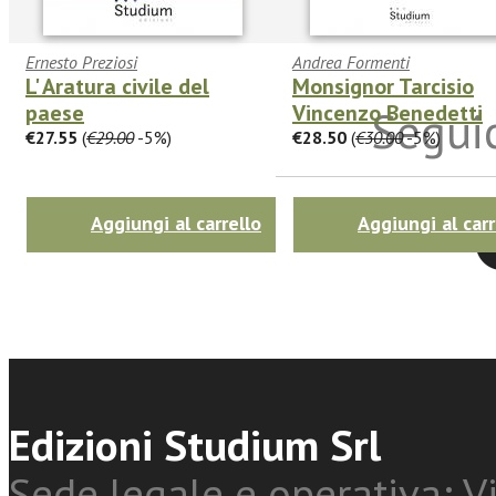
Ernesto Preziosi
Andrea Formenti
L' Aratura civile del
Monsignor Tarcisio
paese
Vincenzo Benedetti
Seguic
€27.55
(
€29.00
-5%)
€28.50
(
€30.00
-5%)
Aggiungi al carrello
Aggiungi al carr
Twitter
Edizioni Studium Srl
Sede legale e operativa: Vi