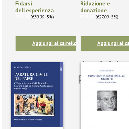
Fidarsi
Riduzione e
dell'esperienza
donazione
€28.50
(
€30.00
-5%)
€25.65
(
€27.00
-5%)
Aggiungi al carrello
Aggiungi al ca
Iscriviti
per riman
sulle n