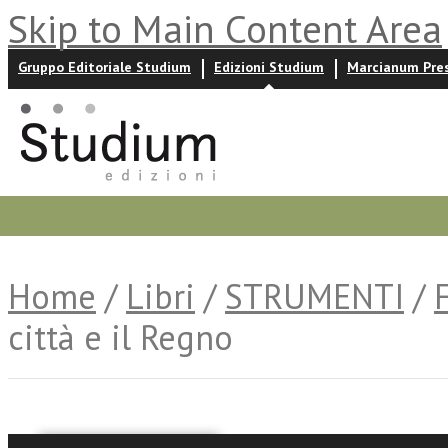
Skip to Main Content Area
Gruppo Editoriale Studium
Edizioni Studium
Marcianum Pre
Promozioni
Prossime uscite
Autori
News ed event
Home
/
Libri
/
STRUMENTI
/
città e il Regno