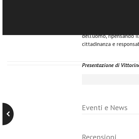
mostra come l’impegno 
e la politica un’occasione
In questa prospettiva, 
perdonati» assume un ruo
dell’uomo, ripensando i
cittadinanza e responsabi
Presentazione di Vittorin
Eventi e News
Recensioni