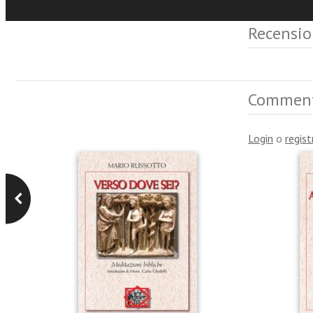
Recensio
Commen
Login
o
regist