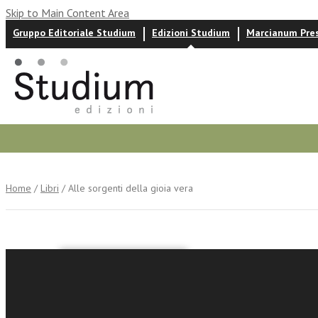
Skip to Main Content Area
Gruppo Editoriale Studium
Edizioni Studium
Marcianum Pre
Autori
News ed eventi
Recensioni
Home
/
Libri
/ Alle sorgenti della gioia vera
Carlo Ghidelli
Alle sorg