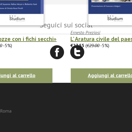
Seguici sui social
Ernesto Preziosi
zze con i fichi secchi»
L' Aratura civile del pae
0
-5%)
€27.55
(
€29.00
-5%)
ungi al carrello
Aggiungi al carrell
3 Roma