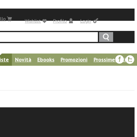
llo
Wishlist
Profilo
Login
iste
Novità
Ebooks
Promozioni
Prossime uscite