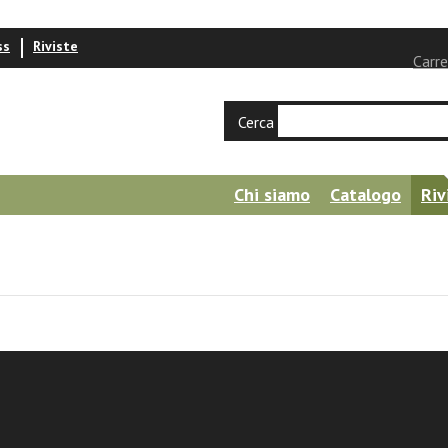
ss
Riviste
Carre
Cerca
Chi siamo
Catalogo
Riv
enti della gioia vera