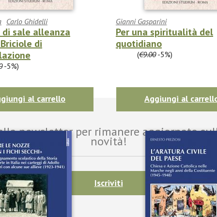
a
Carlo Ghidelli
Gianni Gasparini
 di sale alleanza
Per una spiritualità del
Briciole di
quotidiano
lazione
€8.55
(
€9.00
-5%)
0
-5%)
giungi al carrello
Aggiungi al carrell
i alla newsletter per rimanere aggiornato sul
novità!
Iscriviti