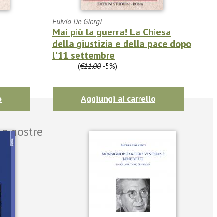
Fulvio De Giorgi
Mai più la guerra! La Chiesa
della giustizia e della pace dopo
l'11 settembre
€10.45
(
€11.00
-5%)
o
Aggiungi al carrello
le nostre