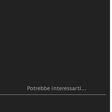
Carlo Ghidelli
e considerato
tivo dei
 presa qui in
leggi tutto
recciano in
e teologici:
 l’Apostolo
Caratteristiche
e in queste
 e tanto meno
Anno
: 2010
tre che dalla
Numero pagine
: 152
ISBN
: 978-88-382-4121-5
Questo articolo è
disponibile
Potrebbe interessarti...