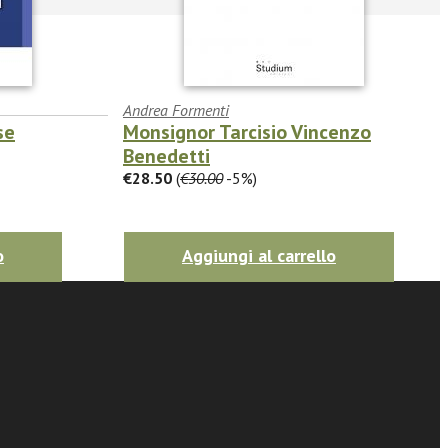
Andrea Formenti
se
Monsignor Tarcisio Vincenzo
Benedetti
€28.50
(
€30.00
-5%)
o
Aggiungi al carrello