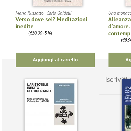
Mario Russotto
Carlo Ghidelli
Una monac
Verso dove sei? Meditazioni
Alleanza
inedite
d'amore. 
contemp
€9.50
(
€10.00
-5%)
€8.45
(
€8.9
Aggiungi al carrello
Ag
Iscrivit