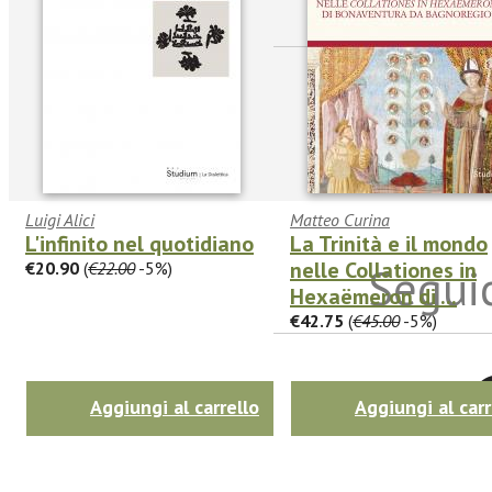
sulle n
Luigi Alici
Matteo Curina
L'infinito nel quotidiano
La Trinità e il mondo
nelle Collationes in
€20.90
(
€22.00
-5%)
Seguic
Hexaëmeron di ...
€42.75
(
€45.00
-5%)
Twitter
Aggiungi al carrello
Aggiungi al carr