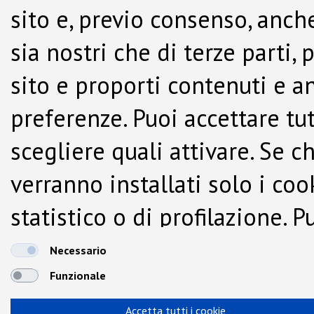
sito e, previo consenso, anche
sia nostri che di terze parti,
sito e proporti contenuti e a
preferenze. Puoi accettare tutti
scegliere quali attivare. Se c
verranno installati solo i co
statistico o di profilazione.
dalla Cookie Policy.
Necessario
Funzionale
Accetta tutti i cookie