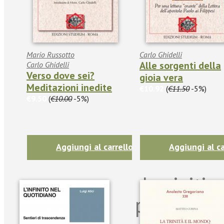
Mario Russotto
Carlo Ghidelli
Alle sorgenti della
Carlo Ghidelli
Verso dove sei?
gioia vera
Meditazioni inedite
€10.92
(
€11.50
-5%)
€9.50
(
€10.00
-5%)
Aggiungi al carrello
Aggiungi al ca
Iscriviti
per riman