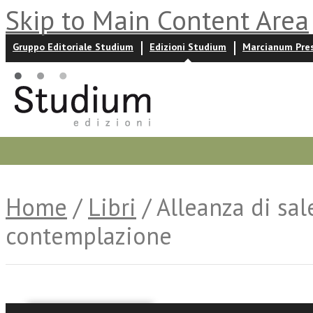
Skip to Main Content Area
Gruppo Editoriale Studium
Edizioni Studium
Marcianum Pre
Promozioni
Prossime uscite
Autori
News ed event
Home
/
Libri
/ Alleanza di sal
contemplazione