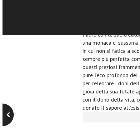
è via aperta verso il Pa
della salvezza, la tomb
resurrezione è crocevia d
infine scorgere la meta,
Padre con le sue creatur
una monaca ci sussurra 
in cui non si fatica a sc
sempre più perfetta com
questi preziosi frammen
pure l’eco profonda del 
per celebrare i doni de
gioia della sua totale a
con il dono della vita, c
donato il sapore all’esi