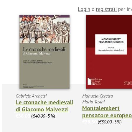
Login
o
registrati
per in
Gabriele Archetti
Manuela Ceretta
Le cronache medievali
Mario Tesini
Montalembert
di Giacomo Malvezzi
pensatore europeo
€38.00
(
€40.00
-5%)
€28.50
(
€30.00
-5%)