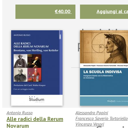
€40.00
Aggiungi al ca
Iscriviti
per riman
sulle n
Antonio Russo
Alessandro Papini
Alle radici della Rerum
Francesco Saverio Tortoriello
Vincenzo Vespri
Novarum