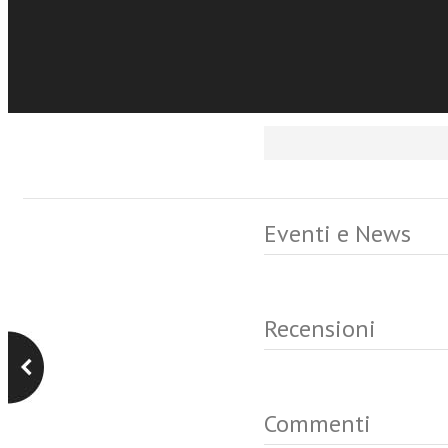
terminated support to t
inspired by Kissinger in
exploiting Arab-Persian
their influence.
Eventi e News
Recensioni
Commenti