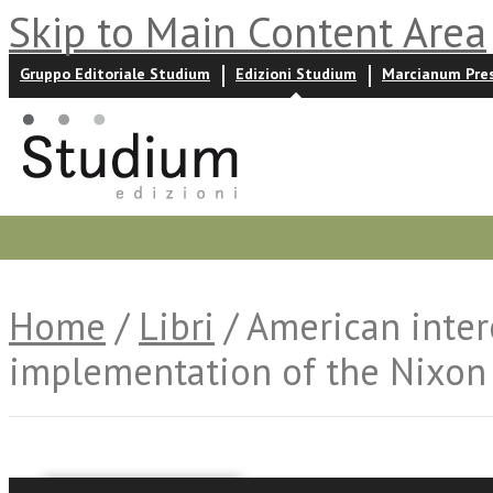
Skip to Main Content Area
Gruppo Editoriale Studium
Edizioni Studium
Marcianum Pre
Promozioni
Prossime uscite
Autori
News ed event
Home
/
Libri
/ American inter
implementation of the Nixon