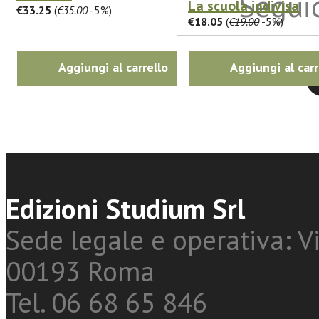
Seguic
La scuola indivisa
€33.25
(
€35.00
-5%)
€18.05
(
€19.00
-5%)
Aggiungi al carrello
Aggiungi al carr
Twitter
Edizioni Studium Srl
Sede legale e operativa: Vi
00193 Roma
Tel. 06 68 65 846