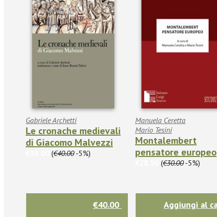
Gabriele Archetti
Manuela Ceretta
Le cronache medievali
Mario Tesini
Montalembert
di Giacomo Malvezzi
pensatore europeo
€38.00
(
€40.00
-5%)
€28.50
(
€30.00
-5%)
€40.00
Aggiungi al ca