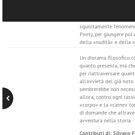
delle modalità in cui q
stato esplicitamente aff
letto dalle tradizioni cr
squisitamente fenomeno
Ponty, per giungere poi
della «nudità» e della 
Un diorama filosofico c
quanto presenta, ma che
per riattraversare quant
all'ovvietà del già noto 
sembrerebbe non necessit
allora, contro ogni rass
«corpo» e la «carne» to
di domande che attrave
avventura nella storia.
Contributi di: Silvano 