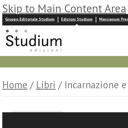
Skip to Main Content Area
Gruppo Editoriale Studium
Edizioni Studium
Marcianum Pre
Promozioni
Prossime uscite
Autori
News ed event
Home
/
Libri
/ Incarnazione e