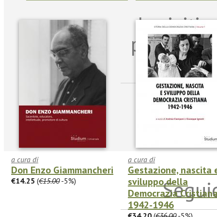
Iscriviti
per riman
sulle n
a cura di
a cura di
Don Enzo Giammancheri
Gestazione, nascita 
sviluppo della
€14.25
(
€15.00
-5%)
Seguic
Democrazia Cristian
1942-1946
€34.20
(
€36.00
-5%)