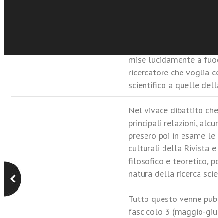
dell’Editrice. Il prof. Fa
articolato profilo stori
periodo cruciale della st
primi anni Quaranta; me
mise lucidamente a fuoc
ricercatore che voglia c
scientifico a quelle dell
Nel vivace dibattito ch
principali relazioni, alc
presero poi in esame le 
culturali della Rivista e 
filosofico e teoretico, p
natura della ricerca scien
Tutto questo venne pub
fascicolo 3 (maggio-giu