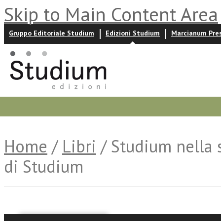
Skip to Main Content Area
Gruppo Editoriale Studium
Edizioni Studium
Marcianum Pre
Promozioni
Prossime uscite
Autori
News ed event
Home
/
Libri
/ Studium nella s
di Studium