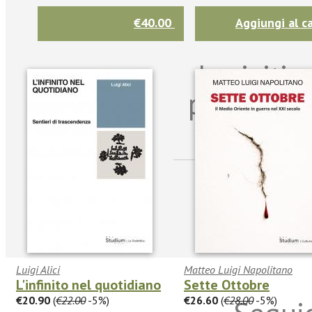
€40.00
Aggiungi al ca
Iscriviti
per riman
sulle n
Luigi Alici
Matteo Luigi Napolitano
L'infinito nel quotidiano
Sette Ottobre
€20.90
(
€22.00
-5%)
€26.60
(
€28.00
-5%)