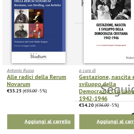
sulle n
Antonio Russo
a cura di
Alle radici della Rerum
Gestazione, nascita 
Novarum
sviluppo della
Seguic
Democrazia Cristian
€33.25
(
€35.00
-5%)
1942-1946
€34.20
(
€36.00
-5%)
Twitter
Aggiungi al carrello
Aggiungi al carr