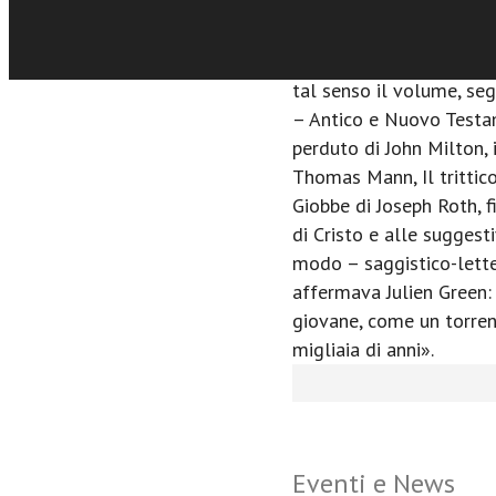
che colloquiano con Dio
bibliche, si riversano in 
nell'animo, nel cuore e n
tal senso il volume, seg
– Antico e Nuovo Testam
perduto di John Milton, i
Thomas Mann, Il trittic
Giobbe di Joseph Roth, f
di Cristo e alle suggesti
modo – saggistico-lette
affermava Julien Green:
giovane, come un torre
migliaia di anni».
Eventi e News