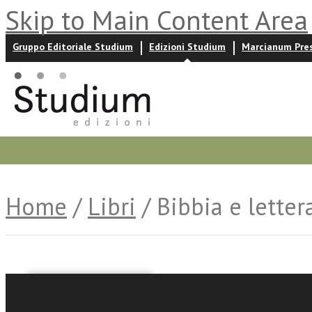
Skip to Main Content Area
Gruppo Editoriale Studium
Edizioni Studium
Marcianum Pre
Promozioni
Prossime uscite
Autori
News ed event
Home
/
Libri
/ Bibbia e letter
Vincenzo Arnone