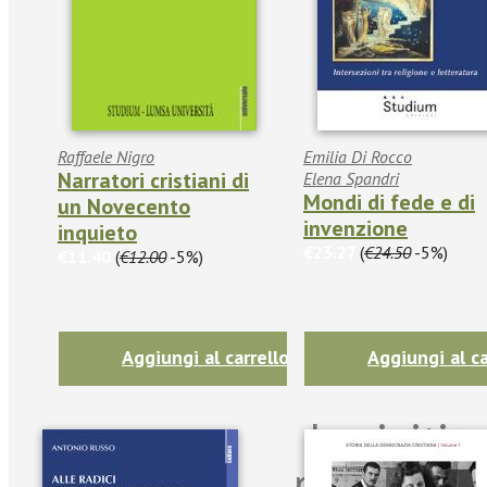
Raffaele Nigro
Emilia Di Rocco
Narratori cristiani di
Elena Spandri
Mondi di fede e di
un Novecento
invenzione
inquieto
€23.27
(
€24.50
-5%)
€11.40
(
€12.00
-5%)
Aggiungi al carrello
Aggiungi al ca
Iscriviti
per riman