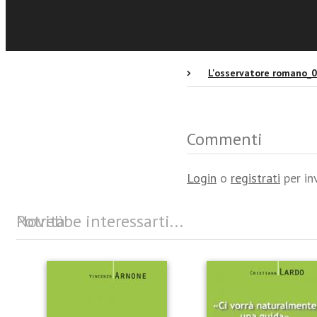
Recensioni
L'osservatore romano_
Commenti
Login
o
registrati
per in
Potrebbe interessarti...
Novità