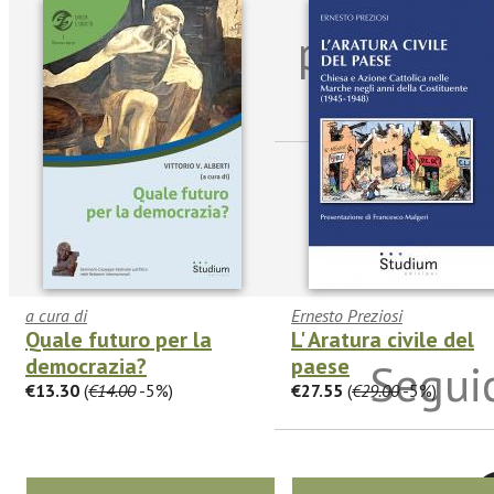
Iscriviti
per riman
sulle n
a cura di
Ernesto Preziosi
Quale futuro per la
L' Aratura civile del
democrazia?
paese
Seguic
€13.30
(
€14.00
-5%)
€27.55
(
€29.00
-5%)
Twitter