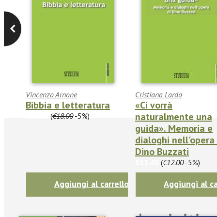
Vincenzo Arnone
Cristiana Lardo
Bibbia e letteratura
«Ci vorrà
naturalmente una
€17.10
(
€18.00
-5%)
guida». Memoria e
dialoghi nell'opera 
Dino Buzzati
€11.40
(
€12.00
-5%)
Aggiungi al carrello
Aggiungi al ca