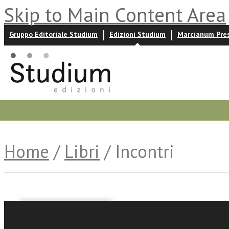
Skip to Main Content Area
Gruppo Editoriale Studium
Edizioni Studium
Marcianum Pre
Promozioni
Prossime uscite
Autori
News ed event
Home
/
Libri
/ Incontri
Angela Bianchini