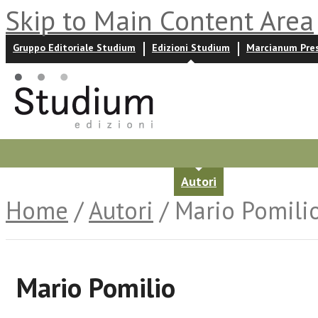
Skip to Main Content Area
Gruppo Editoriale Studium
Edizioni Studium
Marcianum Pre
Promozioni
Prossime uscite
Autori
News ed event
Home
/
Autori
/ Mario Pomili
Mario Pomilio