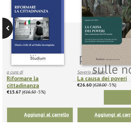
Iscriviti
per riman
sulle n
a cura di
Saverio Di Liso
Riformare la
La causa dei poveri
cittadinanza
€26.60
(
€28.00
-5%)
€15.67
(
€16.50
-5%)
Aggiungi al carrello
Aggiungi al carr