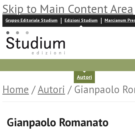
Skip to Main Content Area
Gruppo Editoriale Studium
Edizioni Studium
Marcianum Pre
Promozioni
Prossime uscite
Autori
News ed event
Home
/
Autori
/ Gianpaolo R
Gianpaolo Romanato