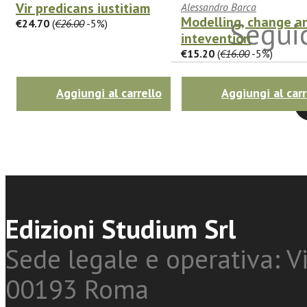
Vir predicans iustitiam
Alessandro Barca
Modelling, change a
Seguic
€24.70
(
€26.00
-5%)
intevention
€15.20
(
€16.00
-5%)
Aggiungi al carrello
Aggiungi al carr
Twitter
Edizioni Studium Srl
Sede legale e operativa: Vi
00193 Roma