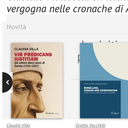
vergogna nelle cronache di 
Novità
Iscriviti
per riman
sulle n
Claudia Villa
Orietta Vacchelli