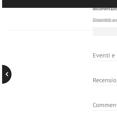
A queste doma
documentazion
Disponibile an
Eventi e
Recensio
Commen