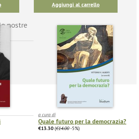
o
Aggiungi al carrello
le nostre
a cura di
i
Quale futuro per la democrazia?
€13.30
(
€14.00
-5%)