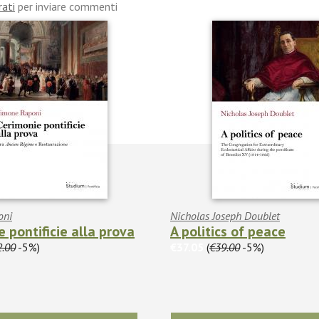
rati
per inviare commenti
oni
Nicholas Joseph Doublet
 pontificie alla prova
A politics of peace
2.00
-5%)
€37.05
(
€39.00
-5%)