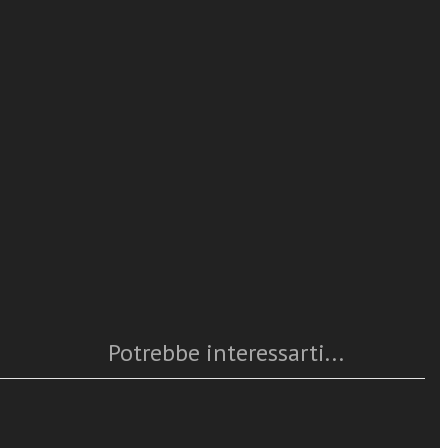
Paolo Valvo
ne (1934-
leggi tutto
tato e la
(1934-1940),
Caratteristiche
ne discreta con
affari della
Anno
: 2025
 de facto
Numero pagine
: 320
mbito
ISBN
: 978-88-382-5320-1
 chiese».
Questo articolo è
disponibile
ze di Manuel
Potrebbe interessarti...
iorità della
 tra il
 produce sui
nte precario?