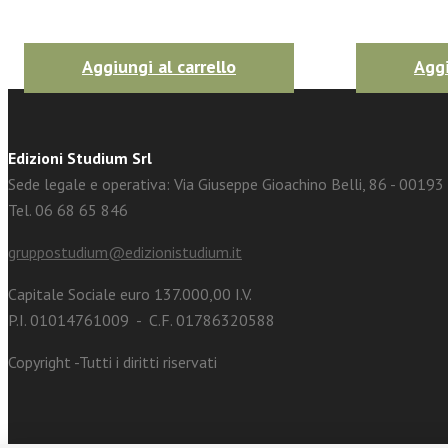
Aggiungi al carrello
Aggi
Edizioni Studium Srl
Sede legale e operativa: Via Giuseppe Gioachino Belli, 86 - 0019
Tel. 06 68 65 846
gruppostudium@edizionistudium.it
Capitale Sociale euro 137.000,00 I.V.
P.I. 01014761009 - C.F. 01786320588
Copyright -Tutti i diritti riservati