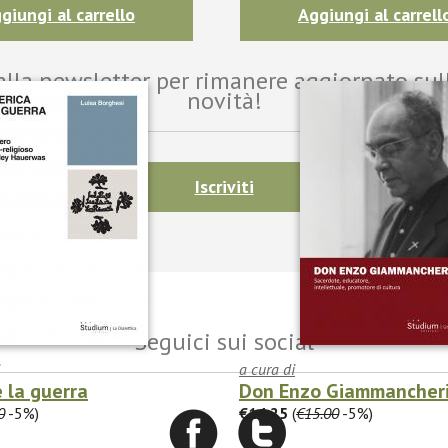
giungi al carrello
Aggiungi al carrell
i alla newsletter per rimanere aggiornato sul
novità!
Iscriviti
Seguici sui social
a cura di
e la guerra
Don Enzo Giammancher
0
-5%)
€14.25
(
€15.00
-5%)