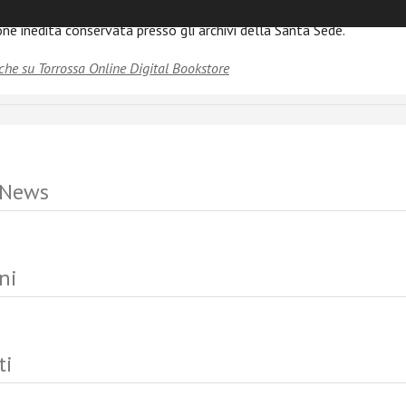
nde cerca di dare risposta il presente volume, muovendo dall’anali
e inedita conservata presso gli archivi della Santa Sede.
che su Torrossa Online Digital Bookstore
 News
ni
ti