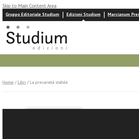
Skip to Main Content Area
Gruppo Editoriale Studium
Edizioni Studium
Marcianum Pre
Autori
News ed eventi
Recensioni
Home
/
Libri
/ La precarietà stabile
Paolo Valvo
La precar