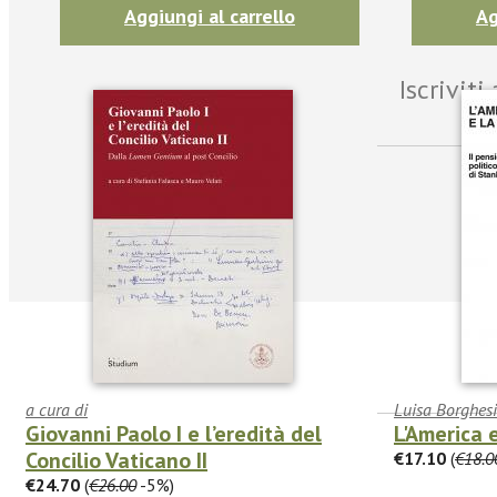
Aggiungi al carrello
Ag
Iscrivit
a cura di
Luisa Borghesi
Giovanni Paolo I e l’eredità del
L'America 
Concilio Vaticano II
€17.10
(
€18.0
facebook
Twitter
€24.70
(
€26.00
-5%)