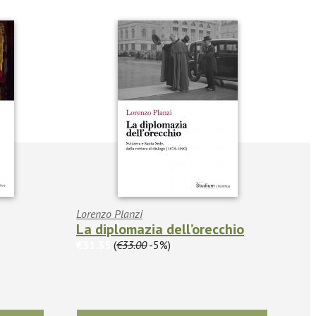
Lorenzo Planzi
La diplomazia dell’orecchio
€31.35
(
€33.00
-5%)