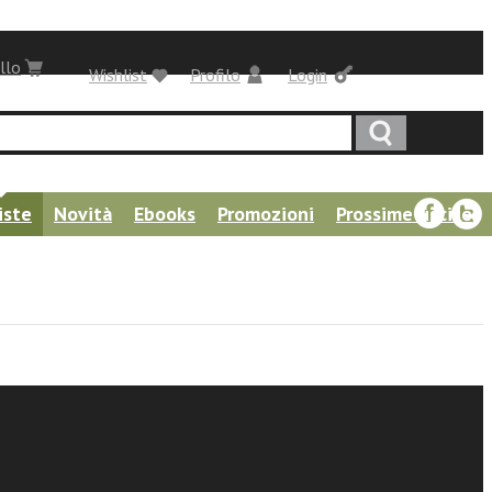
llo
Wishlist
Profilo
Login
iste
Novità
Ebooks
Promozioni
Prossime uscite