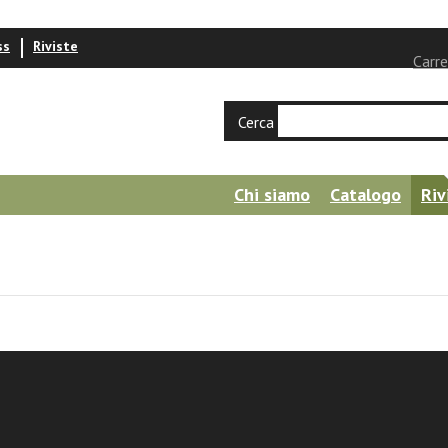
ss
Riviste
Carre
Cerca
Chi siamo
Catalogo
Riv
ietà stabile