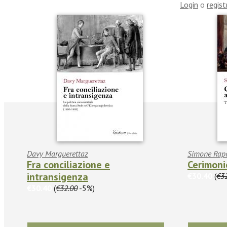
Login
o
regist
Davy Marguerettaz
Simone Rap
Fra conciliazione e
Cerimonie
intransigenza
€30.40
(
€3
€30.40
(
€32.00
-5%)