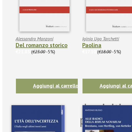
Alessandro Manzoni
Iginio Ugo Tarchetti
Del romanzo storico
Paolina
€21.85
(
€23.00
-5%)
€17.10
(
€18.00
-5%)
Aggiungi al carrello
Aggiungi al ca
Iscriviti
per riman
sulle n