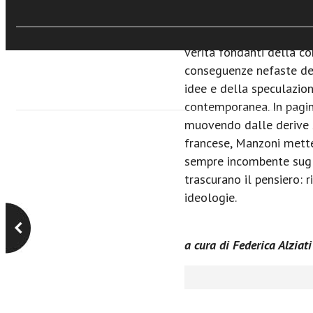
Ma la ricerca di un anco
artistiche conduce prest
verità fondanti della co
conseguenze nefaste del
idee e della speculazio
contemporanea. In pagi
muovendo dalle derive s
francese, Manzoni mette
sempre incombente sugli
trascurano il pensiero: r
ideologie.
a cura di Federica Alziati