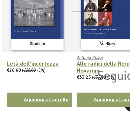
Antonio Russo
L'età dell'incertezza
Alle radici della Rer
Novarum
€26.60
(
€28.00
-5%)
Seguic
€33.25
(
€35.00
-5%)
Aggiungi al carrello
Aggiungi al carr
Twitter