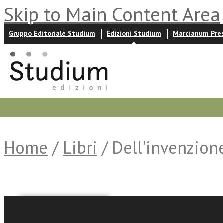
Skip to Main Content Area
Gruppo Editoriale Studium
Edizioni Studium
Marcianum Pre
Promozioni
Prossime uscite
Autori
News ed event
Home
/
Libri
/ Dell'invenzion
Alessandro Manzoni