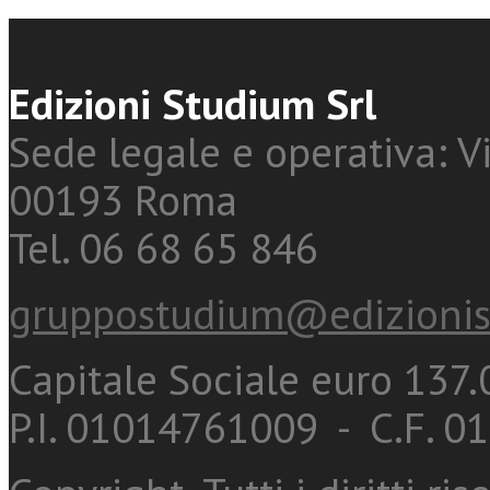
Edizioni Studium Srl
Sede legale e operativa: Vi
00193 Roma
Tel. 06 68 65 846
gruppostudium@edizionis
Capitale Sociale euro 137.0
P.I. 01014761009 - C.F. 